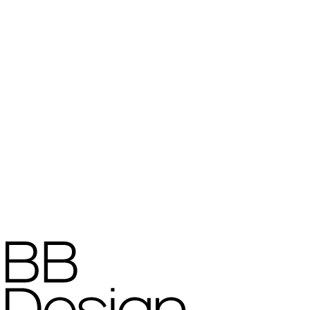
Navigate to
Accueil
Services
Projets
Contact
À propos
Actualités
Offres d'emploi
Contact us
+32 52 30 46 30
sales@bb.design
Follow us
LinkedIn
Facebook
Instagram
Office, showroom & deliveries
Beekstraat 41
1861 Wolvertem (Meise)
België
Politique de confidentialité
•
Politique en matière de cookies
•
Cookie
Website by
Birrd