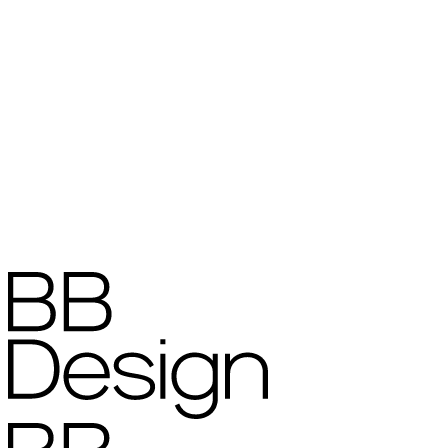
Projets
Contact
À propos
Actualités
Offres d'emploi
Contact us
+32 52 30 46 30
sales@bb.design
Follow us
LinkedIn
Facebook
Instagram
Office, showroom & deliveries
Beekstraat 41
1861 Wolvertem (Meise)
België
Politique de confidentialité
•
Politique en matière de cookies
•
•
Avertissement
Cookie settings
Website by
Birrd